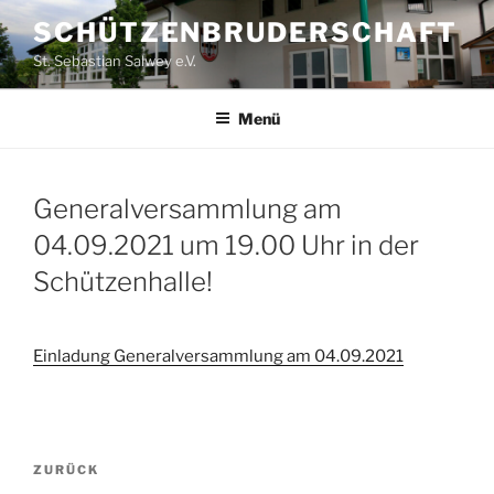
Zum
SCHÜTZENBRUDERSCHAFT
Inhalt
St. Sebastian Salwey e.V.
springen
Menü
Generalversammlung am
04.09.2021 um 19.00 Uhr in der
Schützenhalle!
Einladung Generalversammlung am 04.09.2021
Beitragsnavigation
Vorheriger
ZURÜCK