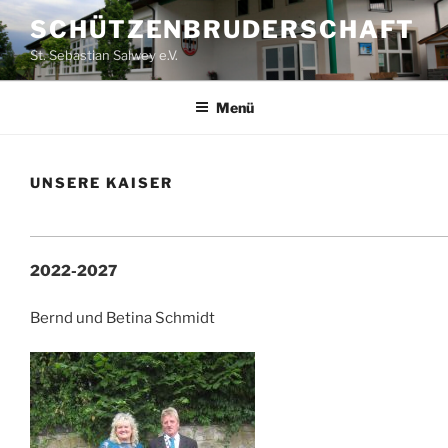
Zum
SCHÜTZENBRUDERSCHAFT
Inhalt
St. Sebastian Salwey e.V.
springen
Menü
UNSERE KAISER
2022-2027
Bernd und Betina Schmidt