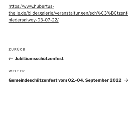
https://www.hubertus-
theile.de/bildergalerie/veranstaltungen/sch%C3%BCtzenf
niedersalwey-03-07-22/
Beitragsnavigation
Vorheriger
ZURÜCK
Beitrag
Jubiläumsschützenfest
Nächster
WEITER
Beitrag
Gemeindeschützenfest vom 02.-04. September 2022