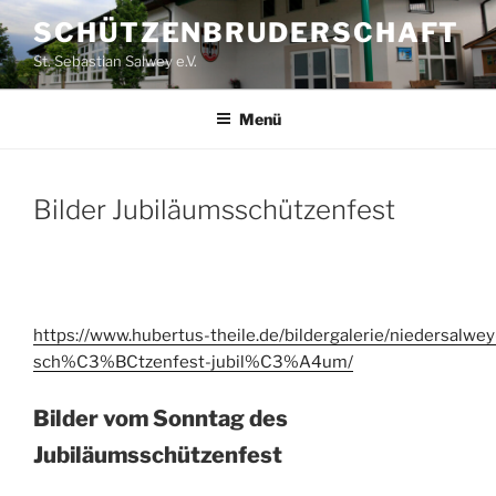
Zum
SCHÜTZENBRUDERSCHAFT
Inhalt
St. Sebastian Salwey e.V.
springen
Menü
Bilder Jubiläumsschützenfest
https://www.hubertus-theile.de/bildergalerie/niedersalwey
sch%C3%BCtzenfest-jubil%C3%A4um/
Bilder vom Sonntag des
Jubiläumsschützenfest