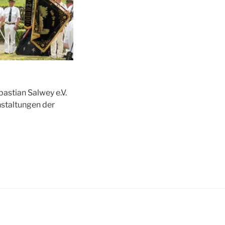
astian Salwey e.V.
nstaltungen der