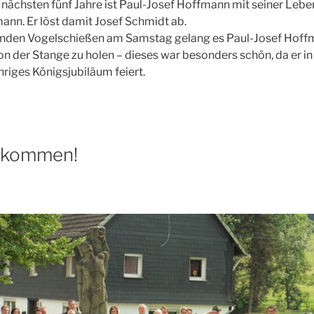
e nächsten fünf Jahre ist Paul-Josef Hoffmann mit seiner Leb
nn. Er löst damit Josef Schmidt ab.
nden Vogelschießen am Samstag gelang es Paul-Josef Hoffm
n der Stange zu holen – dieses war besonders schön, da er in
hriges Königsjubiläum feiert.
llkommen!